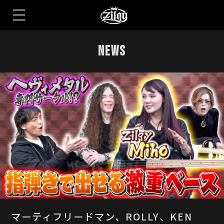
S
k
NEWS
i
p
t
o
t
h
e
c
o
n
t
e
n
t
マーティフリードマン、ROLLY、KEN