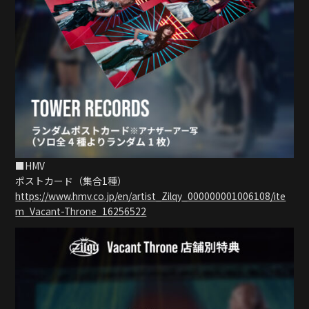
■HMV
ポストカード（集合1種）
https://www.hmv.co.jp/en/artist_Zilqy_000000001006108/ite
m_Vacant-Throne_16256522