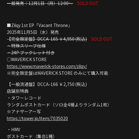
一般発売：12月1日（月）12:00〜
SOLD OUT
■Zilqy 1st EP「Vacant Throne」
2025年11月5日（水）発売
【完全限定盤】DCCA-165 ￥4,950 (税込)
SOLD OUT
・特殊スリーブ仕様
・24P ブックレット付き
◯MAVERICK STORE
https://www.maverick-stores.com/zilqy/
※完全限定盤はMAVERICK STORE のみにて購入可能
【一般流通盤】DCCA-166 ￥2,750 (税込)
店舗別特典
・タワーレコード
ランダムポストカード（ソロ全4種よりランダム1枚）
※アナザーアー写
https://tower.jp/item/7035020
・HMV
ポストカード（集合1種）