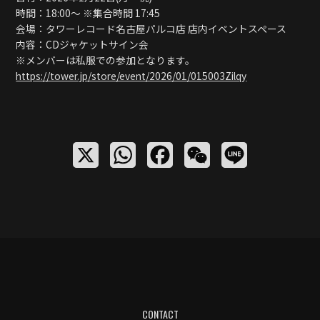
時間：18:00〜 ※集合時間 17:45
会場：タワーレコード名古屋パルコ店 店内イベントスペース
内容：CDジャケットサイン会
※メンバーは私服での参加となります。
https://tower.jp/store/event/2026/01/015003Zilqy
X
W
F
W
L
h
a
e
i
a
c
C
n
t
e
h
e
s
b
a
A
o
t
p
o
CONTACT