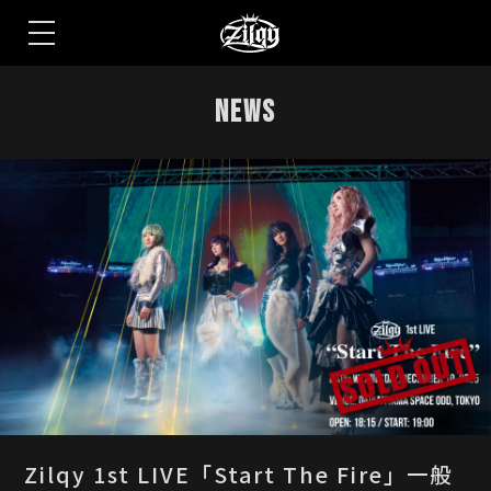
S
k
NEWS
i
p
t
o
t
h
e
c
o
n
t
e
n
t
Zilqy 1st LIVE「Start The Fire」一般