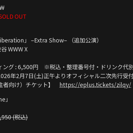
W
SOLD OUT
o Liberation」 –Extra Show– （追加公演）
谷 WWW X
グ : 6,500円 ※税込・整理番号付・ドリンク代
026年2月7日(土)正午よりオフィシャル二次先
在住者向け）チケット】
https://eplus.tickets/zilqy/
one」
950 (税込)