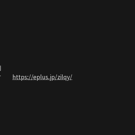
別
行受付
https://eplus.jp/zilqy/