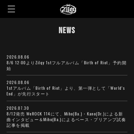
S
k
NEWS
i
p
t
o
t
h
2026.08.06
e
8/6 12:00よりZilqy 1stフルアルバム「Birth of Riot」予約開
c
o
始
n
t
e
2026.08.06
n
1stアルバム「Birth of Riot」より、第一弾として「World’s
t
End」が先行スタート
2026.07.30
8/12発売 WeROCK 114にて、Miho(Ba.)・Kano(Dr.)による新
曲インタビュー＆Miho(Ba.)によるベース・プリアンプ試奏
記事を掲載