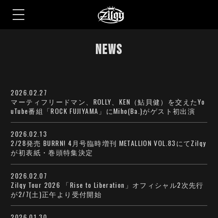
S
k
NEWS
i
p
t
o
t
h
2026.02.27
e
マーティフリードマン、ROLLY、KEN（鮎貝健）を交えたYo
c
o
uTube番組「ROCK FUJIYAMA」にMiho(Ba.)がゲスト初出演
n
t
e
2026.02.13
n
2/28発売 BURRN! 4月号臨時増刊 METALLION VOL.83にてZilqy
t
が初表紙・巻頭特集決定
2026.02.07
Zilqy Tour 2026 「Rise to Liberation」オフィシャル2次先行
が2/7(土)正午より受付開始
2026.01.30