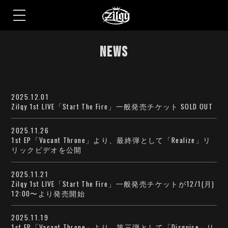
S
k
NEWS
i
p
t
o
t
h
2025.12.01
e
Zilqy 1st LIVE「Start The Fire」一般発売チケット SOLD OUT
c
o
n
2025.11.26
t
e
1st EP「Vacant Throne」より、最終弾として「Realize」リ
n
リックビデオを公開
t
2025.11.21
Zilqy 1st LIVE「Start The Fire」一般発売チケットが12/1(月)
12:00〜より発売開始
2025.11.19
1st EP「Vacant Throne」より、第三弾として「Disguise」リ